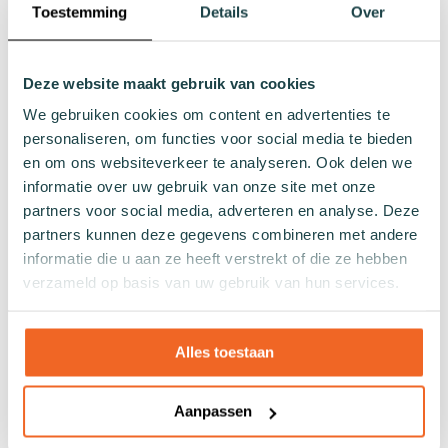
Toestemming
Details
Over
Naadloze sokken
Patronen
Effen sokken
Deze website maakt gebruik van cookies
Kleurrijke sokken
We gebruiken cookies om content en advertenties te
Sokken met print
personaliseren, om functies voor social media te bieden
Gestreepte sokken
en om ons websiteverkeer te analyseren. Ook delen we
Gestipte sokken
informatie over uw gebruik van onze site met onze
Geblokte sokken
partners voor social media, adverteren en analyse. Deze
Glitter sokken
partners kunnen deze gegevens combineren met andere
informatie die u aan ze heeft verstrekt of die ze hebben
Visnet patroon sokken
verzameld op basis van uw gebruik van hun services.
Hartjes sokken
Overig
Alles toestaan
Cadeaus
Badkleding
Aanpassen