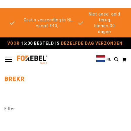
Niet goed, geld
Gratis verzending in NL
terug
vanaf €40,-
binnen 30
dagen
VOOR
16:00 BESTELD IS
DEZELFDE DAG VERZONDEN
TOGGLE NAV
M
SEAR
NL
BREKR
Filter