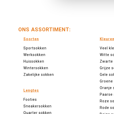
ONS ASSORTIMENT:
Soorten
Kleure
Sportsokken
Veel kl
Werksokken
Witte s
Huissokken
Zwarte
Wintersokken
Grijze 
Zakelijke sokken
Gele so
Groene
Oranje 
Lengtes
Paarse
Footies
Roze s
Sneakersokken
Rode s
Quarter sokken