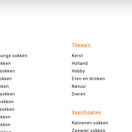
n
Thema's
eurige sokken
Kerst
okken
Holland
 sokken
Hobby
sokken
Eten en drinken
kken
Natuur
 sokken
Dieren
sokken
 sokken
Specificaties
okken
Katoenen sokken
okken
Zeewier sokken