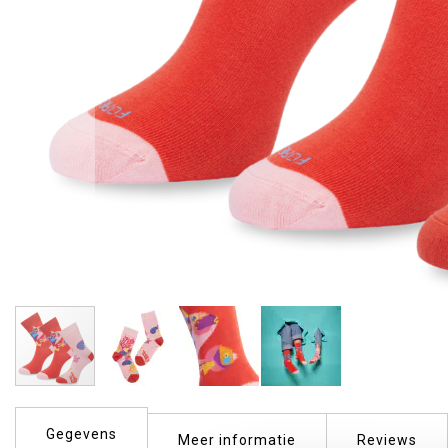
Ga
naar
Gegevens
het
Meer informatie
Reviews