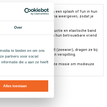
 energieke kids die houden van een splash of fun in hun
ie elk een uniek onderwater thema weergeven, zodat je
Over
oor comfort. De naadloze constructie en elastische band
of buitenspelen, deze sokken zijn hun betrouwbare vriend
riendelijke vezels zoals Seacell (zeewier), dragen ze bij
 media te bieden en om ons
het Sock by Sock concept tegen verspilling.
ze partners voor social
nformatie die u aan ze heeft
oor de kids! Sluit je aan bij onze missie om modieuze
Alles toestaan