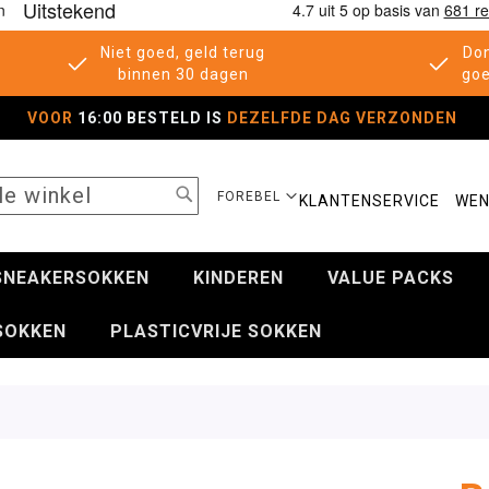
Niet goed, geld terug
Don
binnen 30 dagen
goe
VOOR
16:00 BESTELD IS
DEZELFDE DAG VERZONDEN
SEARCH
SELECTEER
FOREBEL
KLANTENSERVICE
WEN
WINKEL
SNEAKERSOKKEN
KINDEREN
VALUE PACKS
SOKKEN
PLASTICVRIJE SOKKEN