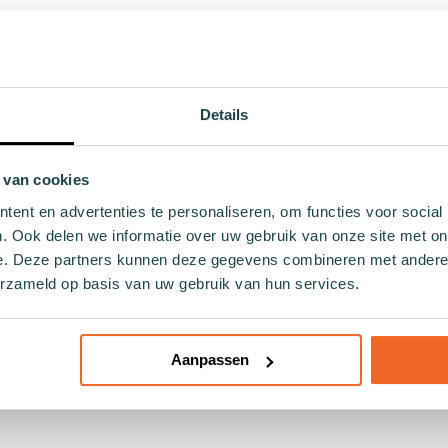
d met de Roze combi kindersok NSF Abyss – perfect voor jouw
 sokken, waarvan twee bijpassende sokken en één losse sok, d
Details
vezels, bieden deze medium-dikte crew sokken het hele jaar d
xtract zorgt voor extra zachtheid. Of ze nu naar school gaan 
 van cookies
; ze stralen duurzaamheid uit. Door gemaakt te worden van ecov
ent en advertenties te personaliseren, om functies voor social
 ondersteunt het baanbrekende werk van North Sea Farmers én 
. Ook delen we informatie over uw gebruik van onze site met on
e. Deze partners kunnen deze gegevens combineren met andere i
 je een bewuste keuze: goed voor de planeet én fantastisch v
erzameld op basis van uw gebruik van hun services.
 verantwoorde keuze die elke ouder wil maken.
Aanpassen