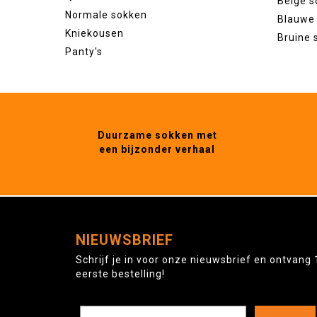
Beige s
Normale sokken
Blauwe
Kniekousen
Bruine 
Panty's
Duurzame sokken met
een bijzonder verhaal
NIEUWSBRIEF
Schrijf je in voor onze nieuwsbrief en ontvang 
eerste bestelling!