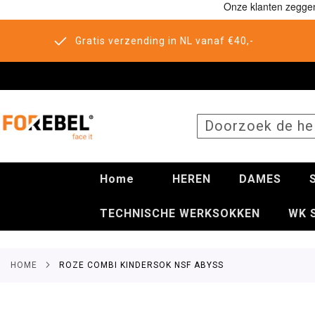
Gratis verzending in NL vanaf €40,-
SEARCH
Home
HEREN
DAMES
TECHNISCHE WERKSOKKEN
WK 
HOME
ROZE COMBI KINDERSOK NSF ABYSS
Ga
naar