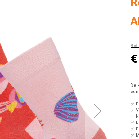
R
A
Sch
€
De 
com
✅ D
✅ V
✅ N
✅ D
✅ D
✅ M