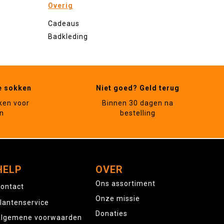
Overig
Cadeaus
Badkleding
e sokken
Niet goed? Geld terug
ken voor
Binnen 30 dagen na
n
bestelling
HELP
OVER
Ons assortiment
ontact
Onze missie
lantenservice
Donaties
lgemene voorwaarden