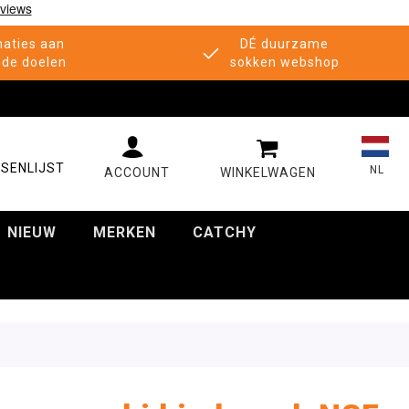
aties aan
DÉ duurzame
de doelen
sokken webshop
MIJN WINKELWAGE
SENLIJST
NL
NIEUW
MERKEN
CATCHY