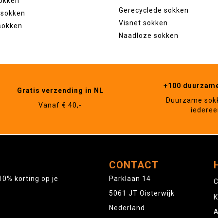
okken
Gerecyclede sokken
 sokken
Visnet sokken
sokken
Naadloze sokken
+100 duurzam
Gratis verzending in NL
Duurzame sok
Vanaf € 40,-
iederee
CONTACT
10% korting op je
Parklaan 14
C
5061 JT Oisterwijk
K
Nederland
A