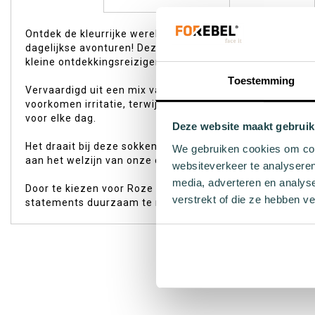
begin
van
Ontdek de kleurrijke wereld van comfort en duurzaamhei
de
dagelijkse avonturen! Deze speelse set bestaat uit drie
afbeeldingen-
kleine ontdekkingsreizigers zich kunnen uitleven in stijl.
gallerij
Toestemming
Vervaardigd uit een mix van natuurlijke en gerecyclede 
voorkomen irritatie, terwijl het materiaal met zeewier-e
voor elke dag.
Deze website maakt gebruik
Het draait bij deze sokkenset echter niet alleen om stijl
We gebruiken cookies om cont
aan het welzijn van onze oceanen. Elk paar dat je koopt
websiteverkeer te analyseren
media, adverteren en analys
Door te kiezen voor Roze combi kindersok NSF Abyss maak
verstrekt of die ze hebben v
statements duurzaam te maken; dit is zonder twijfel dé