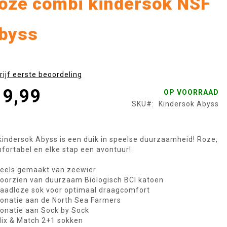
oze combi kindersok NSF
byss
rijf eerste beoordeling
 9,99
OP VOORRAAD
SKU
Kindersok Abyss
kindersok Abyss is een duik in speelse duurzaamheid! Roze,
fortabel en elke stap een avontuur!
eels gemaakt van zeewier
oorzien van duurzaam Biologisch BCI katoen
aadloze sok voor optimaal draagcomfort
onatie aan de North Sea Farmers
onatie aan Sock by Sock
ix & Match 2+1 sokken