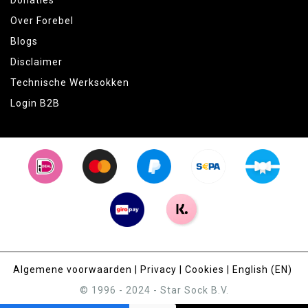
Donaties
Over Forebel
Blogs
Disclaimer
Technische Werksokken
Login B2B
Algemene voorwaarden
|
Privacy
|
Cookies
|
English (EN)
© 1996 - 2024 - Star Sock B.V.