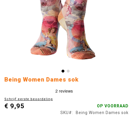
Ga
Being Women Dames sok
naar
het
begin
Schrijf eerste beoordeling
van
€ 9,95
OP VOORRAAD
de
afbeeldingen-
SKU
Being Women Dames sok
gallerij