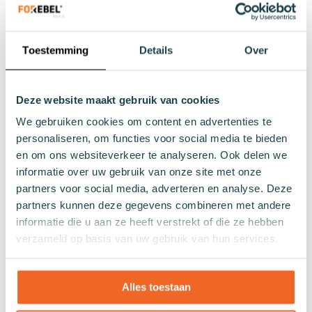
Wintersokken
Zakelijke sokken
Toestemming
Details
Over
Lengtes
Footies
Deze website maakt gebruik van cookies
Sneakersokken
We gebruiken cookies om content en advertenties te
Quarter sokken
personaliseren, om functies voor social media te bieden
Normale sokken
en om ons websiteverkeer te analyseren. Ook delen we
Kniekousen
informatie over uw gebruik van onze site met onze
Panty's
partners voor social media, adverteren en analyse. Deze
Kleuren
partners kunnen deze gegevens combineren met andere
informatie die u aan ze heeft verstrekt of die ze hebben
Veel kleurige sokken
verzameld op basis van uw gebruik van hun services.
Witte sokken
Zwarte sokken
Grijze sokken
Alles toestaan
Gele sokken