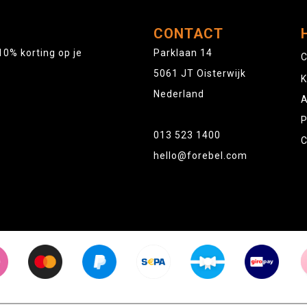
CONTACT
10% korting op je
Parklaan 14
C
5061 JT Oisterwijk
K
Nederland
A
P
013 523 1400
C
hello@forebel.com