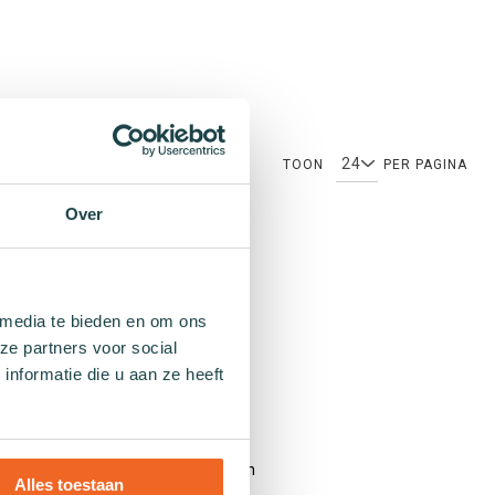
TOON
PER PAGINA
Over
 media te bieden en om ons
Patronen
ze partners voor social
nformatie die u aan ze heeft
Effen sokken
Kleurrijke sokken
Sokken met print
Gestreepte sokken
Alles toestaan