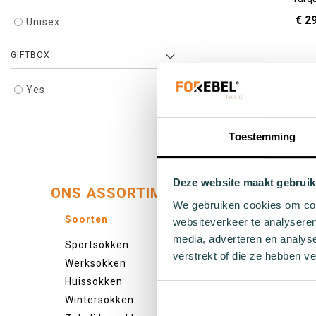
€ 2
Unisex
GIFTBOX
In Winkelwagen
Yes
Toestemming
Deze website maakt gebruik
ONS ASSORTIMENT:
We gebruiken cookies om cont
Soorten
Kleure
websiteverkeer te analyseren
media, adverteren en analys
Sportsokken
Veel kl
verstrekt of die ze hebben v
Werksokken
Witte s
Huissokken
Zwarte
Wintersokken
Grijze 