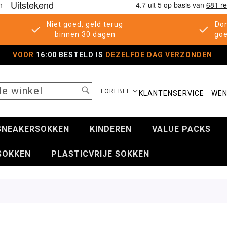
Niet goed, geld terug
Don
binnen 30 dagen
goe
VOOR
16:00 BESTELD IS
DEZELFDE DAG VERZONDEN
SEARCH
SELECTEER
FOREBEL
KLANTENSERVICE
WEN
WINKEL
SNEAKERSOKKEN
KINDEREN
VALUE PACKS
SOKKEN
PLASTICVRIJE SOKKEN