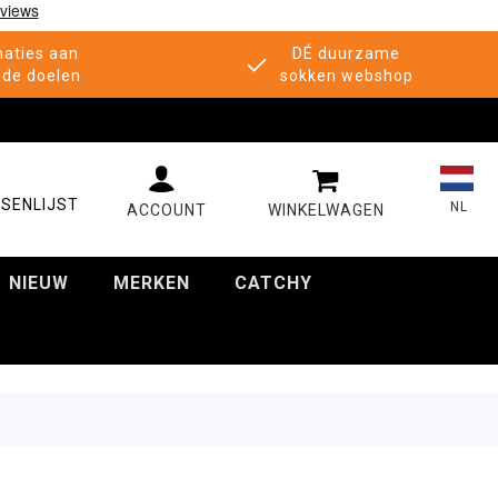
aties aan
DÉ duurzame
de doelen
sokken webshop
MIJN WINKELWAGE
SENLIJST
NL
NIEUW
MERKEN
CATCHY