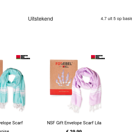
velope Scarf
NSF Gift Envelope Scarf Lila
uoise
€ 29,99