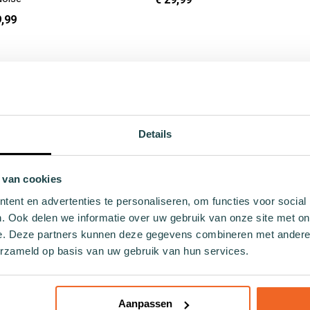
9,99
In Winkelwagen
Details
 van cookies
ent en advertenties te personaliseren, om functies voor social
n
Thema's
. Ook delen we informatie over uw gebruik van onze site met on
e. Deze partners kunnen deze gegevens combineren met andere i
eurige sokken
Kerst
erzameld op basis van uw gebruik van hun services.
okken
Holland
 sokken
Hobby
sokken
Eten en drinken
Aanpassen