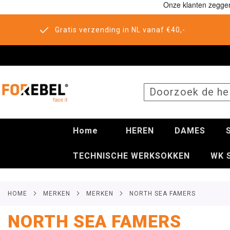
Gratis verzending in NL vanaf €40,-
SEARCH
Home
HEREN
DAMES
TECHNISCHE WERKSOKKEN
WK 
HOME
MERKEN
MERKEN
NORTH SEA FAMERS
NORTH SEA FAMERS