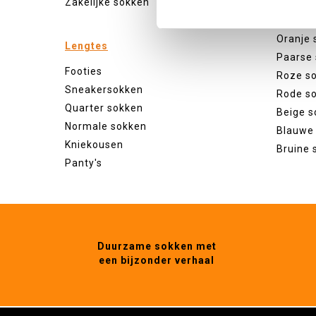
Zakelijke sokken
Gele so
Groene
Oranje 
Lengtes
Paarse
Footies
Roze s
Sneakersokken
Rode s
Quarter sokken
Beige s
Normale sokken
Blauwe
Kniekousen
Bruine 
Panty's
Duurzame sokken met
een bijzonder verhaal