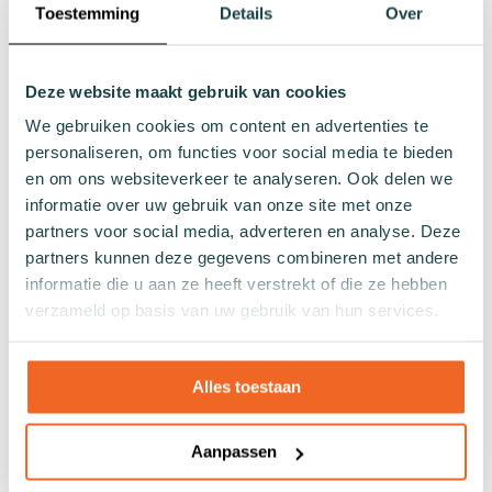
Toestemming
Details
Over
Naadloze sokken
Patronen
Effen sokken
Deze website maakt gebruik van cookies
Kleurrijke sokken
We gebruiken cookies om content en advertenties te
Sokken met print
personaliseren, om functies voor social media te bieden
Gestreepte sokken
en om ons websiteverkeer te analyseren. Ook delen we
Gestipte sokken
informatie over uw gebruik van onze site met onze
Geblokte sokken
partners voor social media, adverteren en analyse. Deze
Glitter sokken
partners kunnen deze gegevens combineren met andere
informatie die u aan ze heeft verstrekt of die ze hebben
Visnet patroon sokken
verzameld op basis van uw gebruik van hun services.
Hartjes sokken
Overig
Alles toestaan
Cadeaus
Badkleding
Aanpassen