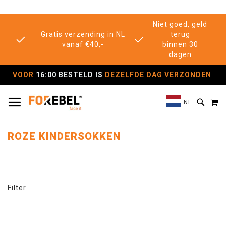
Niet goed, geld
Gratis verzending in NL
terug
vanaf €40,-
binnen 30
dagen
VOOR
16:00 BESTELD IS
DEZELFDE DAG VERZONDEN
TOGGLE NAV
M
SEAR
NL
ROZE KINDERSOKKEN
Filter