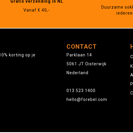
Gratis verzending in NL
Duurzame sok
Vanaf € 40,-
iederee
CONTACT
10% korting op je
Parklaan 14
C
5061 JT Oisterwijk
K
Nederland
A
P
013 523 1400
C
hello@forebel.com