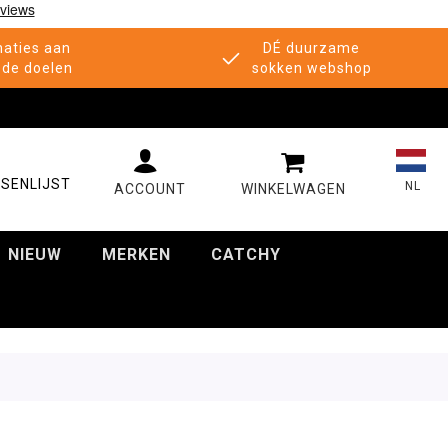
aties aan
DÉ duurzame
de doelen
sokken webshop
MIJN WINKELWAGE
SENLIJST
NL
NIEUW
MERKEN
CATCHY