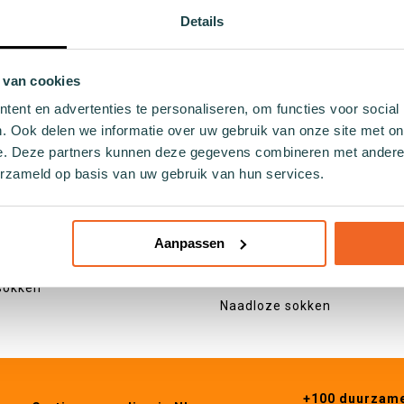
eurige sokken
Kerst
Details
okken
Holland
 sokken
Hobby
sokken
Eten en drinken
 van cookies
kken
Natuur
ent en advertenties te personaliseren, om functies voor social
 sokken
Dieren
. Ook delen we informatie over uw gebruik van onze site met on
sokken
e. Deze partners kunnen deze gegevens combineren met andere i
 sokken
erzameld op basis van uw gebruik van hun services.
Specificaties
okken
Katoenen sokken
okken
Zeewier sokken
okken
Aanpassen
Gerecyclede sokken
 sokken
Visnet sokken
sokken
Naadloze sokken
+100 duurzam