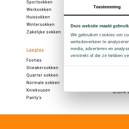
Sportsokken
Veel kl
Toestemming
Werksokken
Witte s
Huissokken
Zwarte
Wintersokken
Grijze 
Deze website maakt gebruik
Zakelijke sokken
Gele so
We gebruiken cookies om cont
Groene
websiteverkeer te analyseren
Oranje 
media, adverteren en analys
Lengtes
Paarse
verstrekt of die ze hebben v
Footies
Roze s
Sneakersokken
Rode s
Quarter sokken
Beige s
Normale sokken
Blauwe
Kniekousen
Bruine 
Panty's