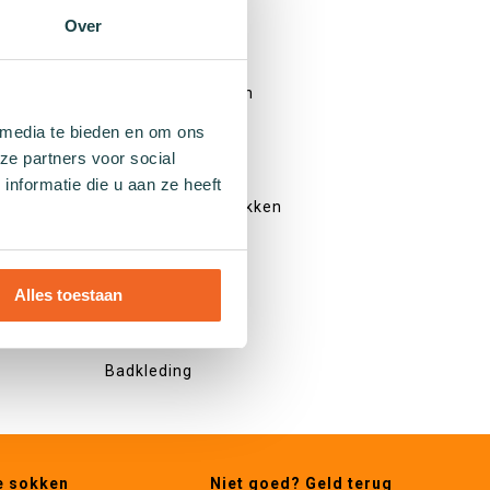
Effen sokken
Over
Kleurrijke sokken
Sokken met print
Gestreepte sokken
Gestipte sokken
 media te bieden en om ons
Geblokte sokken
ze partners voor social
Glitter sokken
nformatie die u aan ze heeft
Visnet patroon sokken
Hartjes sokken
Alles toestaan
Overig
Cadeaus
Badkleding
e sokken
Niet goed? Geld terug