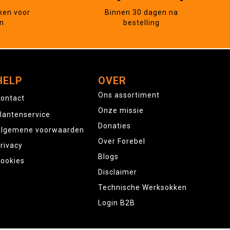
ken voor
Binnen 30 dagen na
n
bestelling
HELP
OVER
Ons assortiment
ontact
Onze missie
lantenservice
Donaties
lgemene voorwaarden
Over Forebel
rivacy
Blogs
ookies
Disclaimer
Technische Werksokken
Login B2B