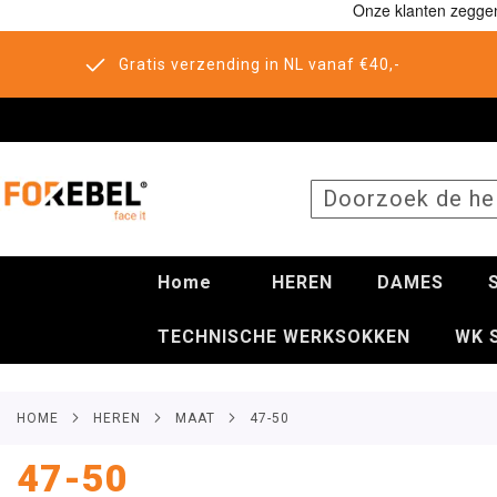
Gratis verzending in NL vanaf €40,-
SEARCH
Home
HEREN
DAMES
TECHNISCHE WERKSOKKEN
WK 
HOME
HEREN
MAAT
47-50
47-50