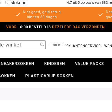
Niet goed, geld terug
Don
binnen 30 dagen
goe
VOOR
16:00 BESTELD IS
DEZELFDE DAG VERZONDEN
SEARCH
SELECTEER
FOREBEL
KLANTENSERVICE
WEN
WINKEL
SNEAKERSOKKEN
KINDEREN
VALUE PACKS
SOKKEN
PLASTICVRIJE SOKKEN