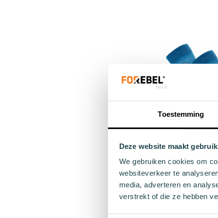
36 - 40
Add to cart
Toestemming
Deze website maakt gebruik
Combi sock 
We gebruiken cookies om cont
€12
websiteverkeer te analyseren
media, adverteren en analys
verstrekt of die ze hebben v
36 - 40
Add to cart