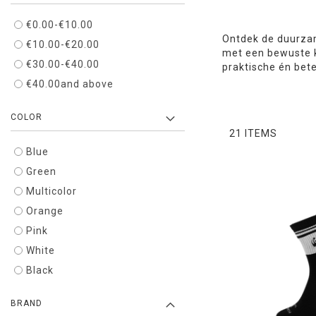
€0.00
-
€10.00
Ontdek de duurzam
€10.00
-
€20.00
met een bewuste 
€30.00
-
€40.00
praktische én bet
€40.00
and above
COLOR
21
ITEMS
Blue
Green
Multicolor
Orange
Pink
White
Black
BRAND