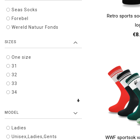
Seas Socks
Retro sports so
Forebel
lo
Wereld Natuur Fonds
€8
SIZES
36 - 40
Add to cart
One size
31
32
33
34
MODEL
Ladies
Unisex,Ladies,Gents
WWF sportsok va