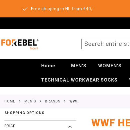
Free shipping in NL from €40,-
SEARCH
Home
MEN'S
WOMEN'S
TECHNICAL WORKWEAR SOCKS
HOME
MEN'S
BRANDS
WWF
SHOPPING OPTIONS
WWF HE
PRICE