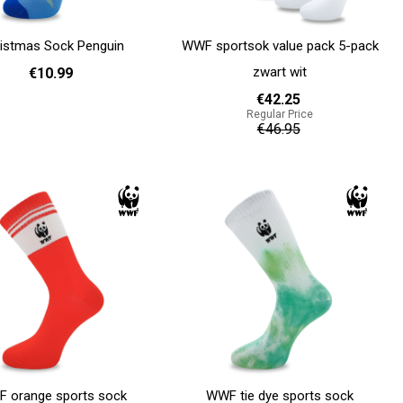
istmas Sock Penguin
WWF sportsok value pack 5-pack
zwart wit
€10.99
€42.25
Regular Price
36 - 40
41 - 46
€46.95
Add to cart
 orange sports sock
WWF tie dye sports sock