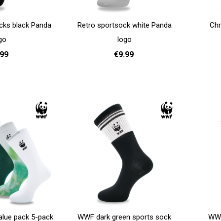
cks black Panda
Retro sportsock white Panda
Chr
go
logo
.99
€9.99
Add to cart
41 - 46
36 - 40
41 - 46
Add to cart
lue pack 5-pack
WWF dark green sports sock
WWF