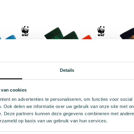
41 - 46
36 - 40
41 - 46
Add to cart
Add to cart
Details
 van cookies
WWF Elephant
Combi sock WWF Tiger
Combi
ent en advertenties te personaliseren, om functies voor social
.99
€12.99
. Ook delen we informatie over uw gebruik van onze site met on
e. Deze partners kunnen deze gegevens combineren met andere i
erzameld op basis van uw gebruik van hun services.
41 - 46
36 - 40
41 - 46
Add to cart
Add to cart