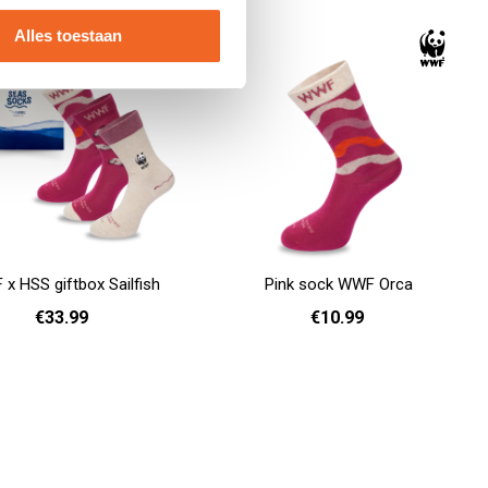
Alles toestaan
x HSS giftbox Sailfish
Pink sock WWF Orca
€33.99
€10.99
36 - 40
Add to cart