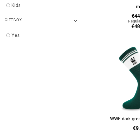
Kids
m
€44
GIFTBOX
Regula
€48
Yes
Add to cart
WWF dark gree
€9