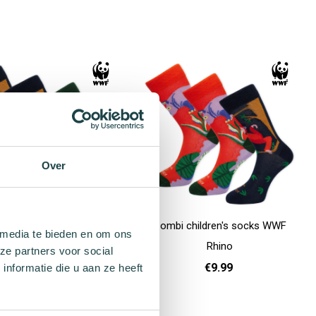
36 - 40
41 - 46
36 - 40
41 - 46
Add to cart
Over
 children's socks WWF
Combi children's socks WWF
 media te bieden en om ons
Monkey
Rhino
ze partners voor social
€9.99
€9.99
nformatie die u aan ze heeft
31 - 35
31 - 35
Add to cart