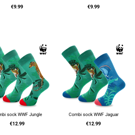
€9.99
€9.99
36 - 40
41 - 46
36 - 40
41 - 46
Add to cart
bi sock WWF Jungle
Combi sock WWF Jaguar
€12.99
€12.99