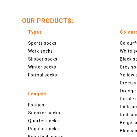
OUR PRODUCTS:
Types
Colour
Sports socks
Colourf
Work socks
White s
Slipper socks
Black s
Winter socks
Grey so
Formal socks
Yellow 
Green s
Orange
Lenghts
Purple 
Footies
Pink so
Sneaker socks
Red so
Quarter socks
Beige s
Regular socks
Blue so
Knee high socks