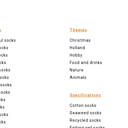
s
Themes
ul socks
Christmas
ocks
Holland
ocks
Hobby
cks
Food and drinks
socks
Nature
ocks
Animals
 socks
socks
Specifications
cks
Cotton socks
cks
Seaweed socks
ocks
Recycled socks
cks
Fishing net socks