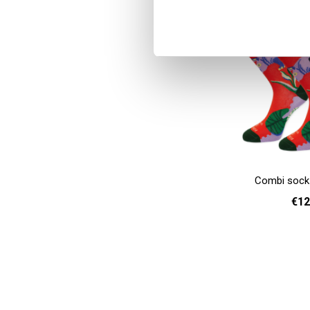
Combi sock
€12
36 - 40
Add to cart