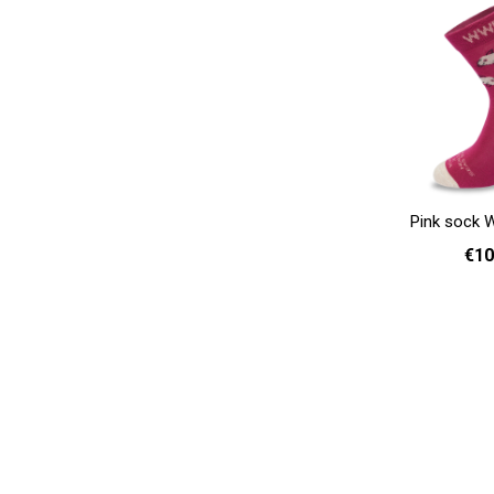
Pink sock 
€10
36 
Add to cart