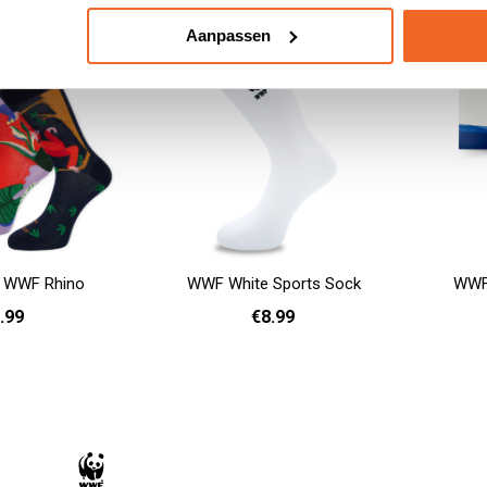
Aanpassen
 WWF Rhino
WWF White Sports Sock
WWF 
.99
€8.99
Add to cart
41 - 46
36 - 40
41 - 46
Add to cart