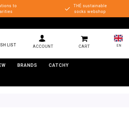
tions to
THÉ sustainable
arities
socks webshop
MY CART
SH LIST
EN
EW
BRANDS
CATCHY