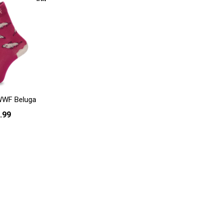
WWF Beluga
.99
- 40