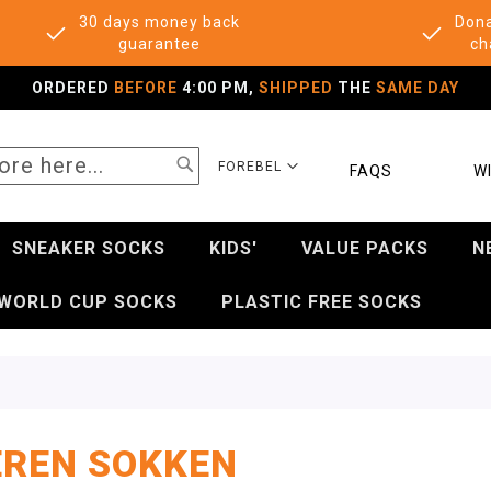
30 days money back
Dona
guarantee
ch
ORDERED
BEFORE
4:00 PM,
SHIPPED
THE
SAME DAY
SEARCH
SELECT
FOREBEL
FAQS
WI
STORE
SNEAKER SOCKS
KIDS'
VALUE PACKS
N
WORLD CUP SOCKS
PLASTIC FREE SOCKS
REN SOKKEN