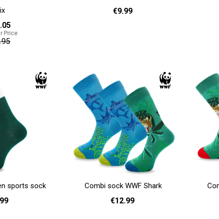
ix
€9.99
.05
r Price
36 - 40
41 - 46
.95
Add to cart
Add to cart
n sports sock
Combi sock WWF Shark
Com
.99
€12.99