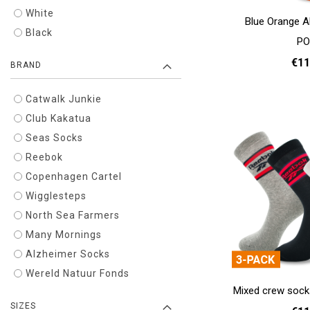
White
Blue Orange A
Black
PO
€11
BRAND
Catwalk Junkie
35 - 38
39 
Add to cart
Club Kakatua
Seas Socks
Reebok
Copenhagen Cartel
Wigglesteps
North Sea Farmers
Many Mornings
Alzheimer Socks
Wereld Natuur Fonds
Mixed crew sock
SIZES