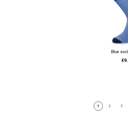
Blue soc
€9
36 
Add to cart
PAGE
1
2
3