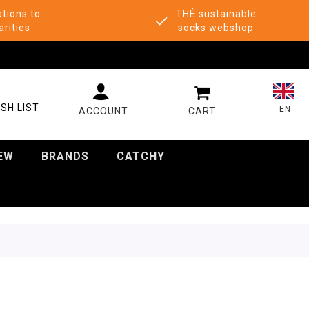
tions to
THÉ sustainable
arities
socks webshop
MY CART
SH LIST
EN
EW
BRANDS
CATCHY