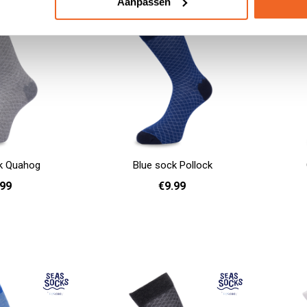
Aanpassen
k Quahog
Blue sock Pollock
.99
€9.99
41 - 46
36 - 40
Add to cart
Add to cart