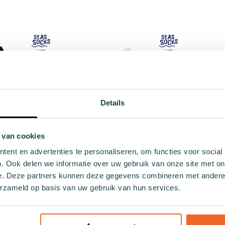
Add to cart
41 - 46
36 - 40
41 - 46
Add to cart
Details
 van cookies
s sock Hind
White heart socks Lobefin
Whit
ent en advertenties te personaliseren, om functies voor social
. Ook delen we informatie over uw gebruik van onze site met on
.99
€9.99
e. Deze partners kunnen deze gegevens combineren met andere i
erzameld op basis van uw gebruik van hun services.
41 - 46
36 - 40
41 - 46
Add to cart
Add to cart