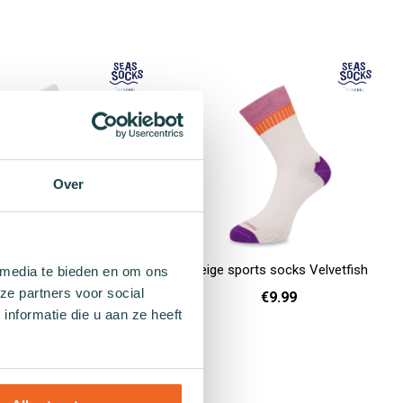
Add to cart
Over
e hearts sock Moliday
Beige sports socks Velvetfish
 media te bieden en om ons
ze partners voor social
€9.99
€9.99
nformatie die u aan ze heeft
41 - 46
36 - 40
Add to cart