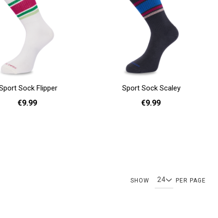
Sport Sock Flipper
Sport Sock Scaley
€9.99
€9.99
36 - 40
41 - 46
36 - 40
41 - 46
Add to cart
You're currently reading page
Page
Page
SHOW
PER PAGE