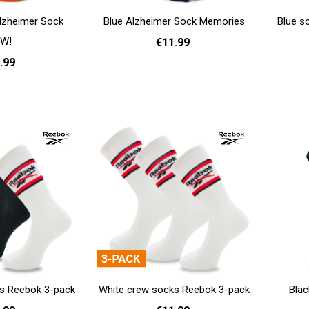
lzheimer Sock
Blue Alzheimer Sock Memories
Blue s
W!
€11.99
.99
35 - 38
39 - 42
43 - 46
Add to cart
Add to cart
- 42
43 - 46
s Reebok 3-pack
White crew socks Reebok 3-pack
Blac