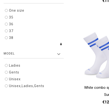
€11
One size
37 - 39
40 
Add to cart
35
36
37
38
MODEL
Ladies
Gents
Unisex
Unisex,Ladies,Gents
White combo s
Su
€12