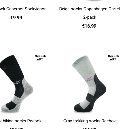
ock Cabernet Sockvignon
Beige socks Copenhagen Cartel
2-pack
€9.99
€16.99
35 - 38
39 - 42
36 - 40
Add to cart
k hiking socks Reebok
Gray trekking socks Reebok