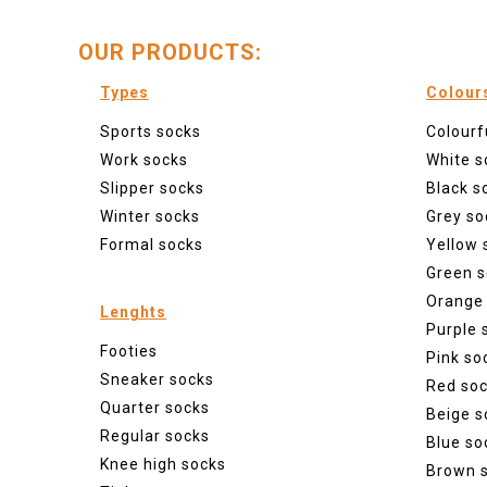
OUR PRODUCTS:
Types
Colour
Sports socks
Colourf
Work socks
White s
Slipper socks
Black s
Winter socks
Grey so
Formal socks
Yellow 
Green s
Orange
Lenghts
Purple 
Footies
Pink so
Sneaker socks
Red so
Quarter socks
Beige s
Regular socks
Blue so
Knee high socks
Brown 