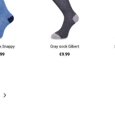
k Snappy
Gray sock Gilbert
.99
€9.99
- 40
36 - 40
41 - 46
Add to cart
Add to cart
Page
Next