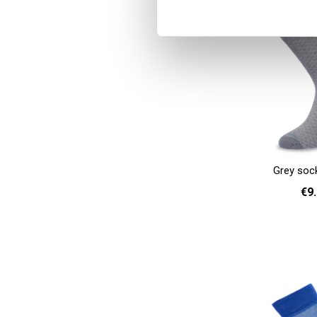
Grey soc
€9
36 - 40
Add to cart