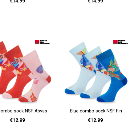
€14.99
€14.99
 39
40 - 42
43 - 45
37 - 39
40 - 42
43 - 45
Add to cart
 combo sock NSF Abyss
Blue combo sock NSF Fin
€12.99
€12.99
36 - 40
41 - 46
36 - 40
41 - 46