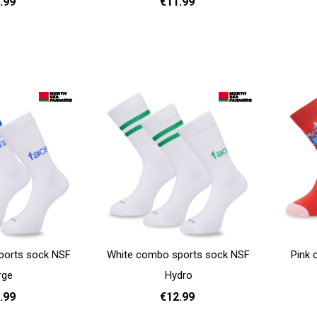
.99
€11.99
- 42
43 - 45
37 - 39
40 - 42
43 - 45
37 -
Add to cart
Add to cart
ports sock NSF
White combo sports sock NSF
Pink
rge
Hydro
.99
€12.99