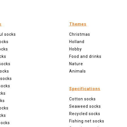
s
Themes
ul socks
Christmas
ocks
Holland
ocks
Hobby
cks
Food and drinks
socks
Nature
ocks
Animals
 socks
socks
Specifications
cks
Cotton socks
cks
Seaweed socks
ocks
Recycled socks
cks
Fishing net socks
socks