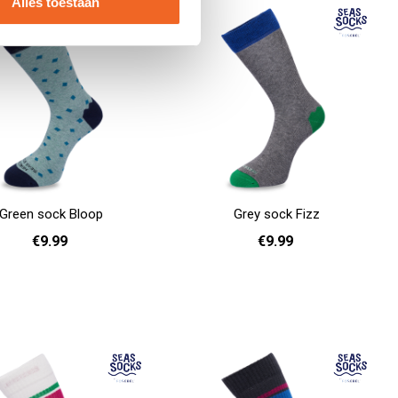
Alles toestaan
Green sock Bloop
Grey sock Fizz
€9.99
€9.99
36 - 40
36 - 40
41 - 46
Add to cart