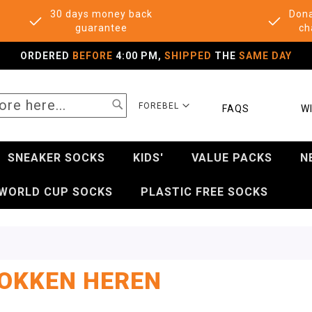
30 days money back
Dona
guarantee
ch
ORDERED
BEFORE
4:00 PM,
SHIPPED
THE
SAME DAY
SEARCH
SELECT
FOREBEL
FAQS
WI
STORE
SNEAKER SOCKS
KIDS'
VALUE PACKS
N
WORLD CUP SOCKS
PLASTIC FREE SOCKS
OKKEN HEREN