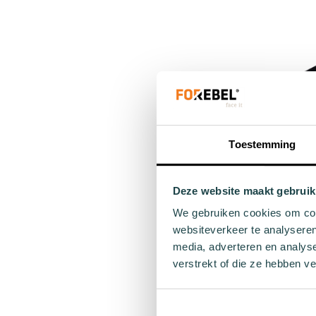
36 - 40
Add to cart
Toestemming
Deze website maakt gebruik
Black heart
We gebruiken cookies om cont
websiteverkeer te analyseren
€9
media, adverteren en analys
verstrekt of die ze hebben v
36 - 40
Add to cart