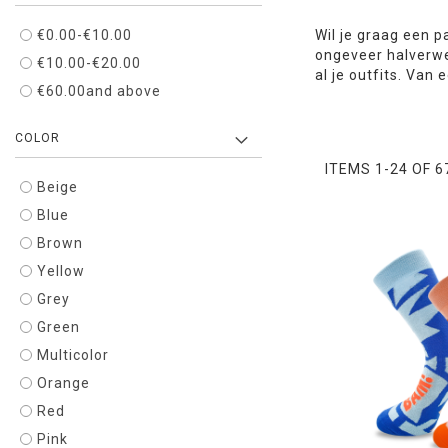
€0.00
-
€10.00
Wil je graag een 
ongeveer halverwe
€10.00
-
€20.00
al je outfits. Van 
€60.00
and above
COLOR
ITEMS
1
-
24
OF
6
Beige
Blue
Brown
Yellow
Grey
Green
Multicolor
Orange
Red
Pink