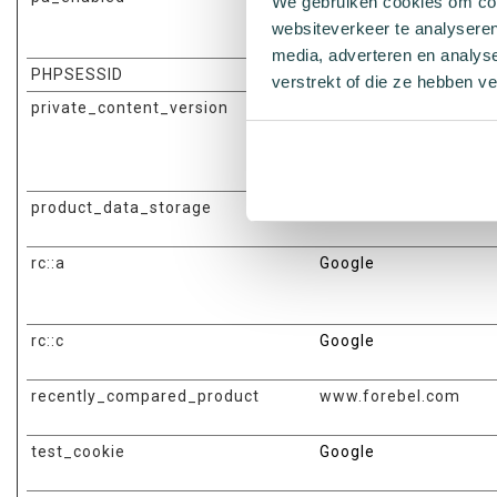
We gebruiken cookies om cont
websiteverkeer te analyseren
media, adverteren en analys
PHPSESSID
www.forebel.com
verstrekt of die ze hebben v
private_content_version
www.forebel.com
product_data_storage
www.forebel.com
rc::a
Google
rc::c
Google
recently_compared_product
www.forebel.com
test_cookie
Google