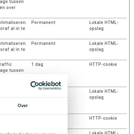
tage tussen
len over
ptimaliseren.
Permanent
Lokale HTML-
raf al in te
opslag
ptimaliseren.
Permanent
Lokale HTML-
raf al in te
opslag
raffic
1 dag
HTTP-cookie
tage tussen
len over
 cache wordt
Permanent
Lokale HTML-
en de
opslag
che wordt
Over
ker.
tboxfunctie
1 dag
HTTP-cookie
egang te
Permanent
Lokale HTML-