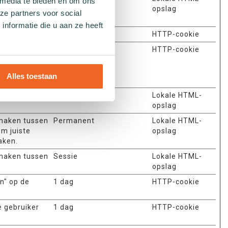
 media te bieden en om ons
opslag
ze partners voor social
nformatie die u aan ze heeft
anvragen bij.
1 dag
HTTP-cookie
 cache wordt
400 dagen
HTTP-cookie
en de
che wordt
Alles toestaan
ker.
n" op de
Permanent
Lokale HTML-
opslag
 maken tussen
Permanent
Lokale HTML-
om juiste
opslag
aken.
 maken tussen
Sessie
Lokale HTML-
opslag
n" op de
1 dag
HTTP-cookie
e gebruiker
1 dag
HTTP-cookie