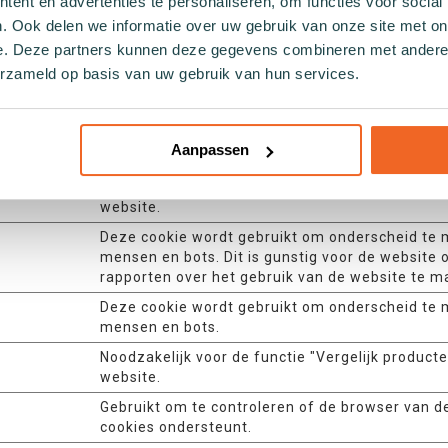
ent en advertenties te personaliseren, om functies voor social
krijgen tot de website. Hierdoor kan de website
. Ook delen we informatie over uw gebruik van onze site met on
overeenkomstig worden weergegeven.
e. Deze partners kunnen deze gegevens combineren met andere i
Houdt gebruikerssessiestatus voor alle pagina-a
erzameld op basis van uw gebruik van hun services.
Deze cookie is nodig voor de cachefunctie. Een
gebruikt door de website om de reactietijd tuss
bezoeker en de website te optimaliseren. De ca
Aanpassen
meestal opgeslagen in de browser van de bezoe
Noodzakelijk voor de functie "Vergelijk producte
website.
Deze cookie wordt gebruikt om onderscheid te
mensen en bots. Dit is gunstig voor de website 
rapporten over het gebruik van de website te m
Deze cookie wordt gebruikt om onderscheid te
mensen en bots.
Noodzakelijk voor de functie "Vergelijk producte
website.
Gebruikt om te controleren of de browser van d
cookies ondersteunt.