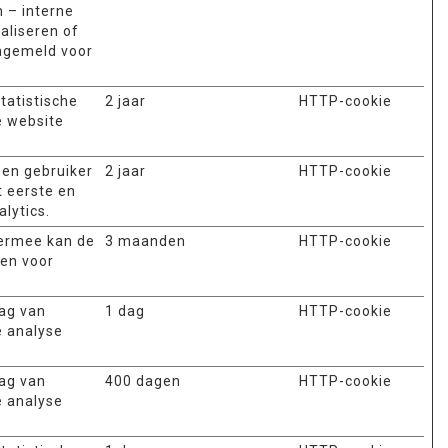
 – interne
aliseren of
angemeld voor
tatistische
2 jaar
HTTP-cookie
e website
een gebruiker
2 jaar
HTTP-cookie
t eerste en
lytics.
iermee kan de
3 maanden
HTTP-cookie
ken voor
rag van
1 dag
HTTP-cookie
e analyse
rag van
400 dagen
HTTP-cookie
e analyse