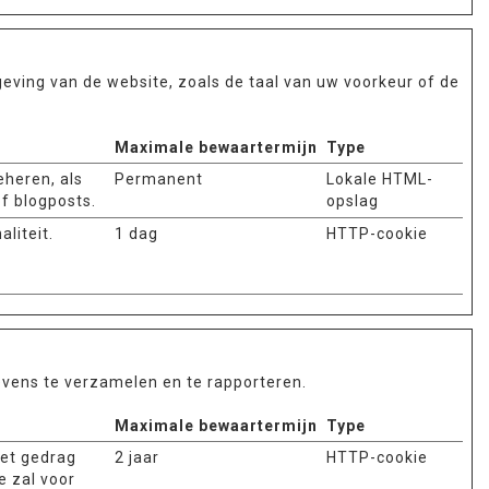
eving van de website, zoals de taal van uw voorkeur of de
Maximale bewaartermijn
Type
eheren, als
Permanent
Lokale HTML-
f blogposts.
opslag
liteit.
1 dag
HTTP-cookie
evens te verzamelen en te rapporteren.
Maximale bewaartermijn
Type
het gedrag
2 jaar
HTTP-cookie
e zal voor