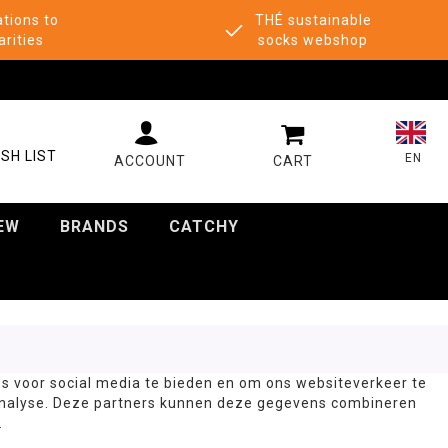
tions to
THÉ sustainable
arities
socks webshop
MY CART
SH LIST
EN
EW
BRANDS
CATCHY
s voor social media te bieden en om ons websiteverkeer te
 analyse. Deze partners kunnen deze gegevens combineren
.