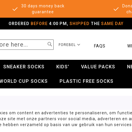
30 days money back
Dona
guarantee
ch
ORDERED
BEFORE
4:00 PM,
SHIPPED
THE
SAME DAY
SEARCH
SELECT
FOREBEL
FAQS
WI
STORE
SNEAKER SOCKS
KIDS'
VALUE PACKS
N
WORLD CUP SOCKS
PLASTIC FREE SOCKS
ies om content en advertenties te personaliseren, om functie
nze site met onze partners voor social media, adverteren en
ze hebben verzameld op basis van uw gebruik van hun services