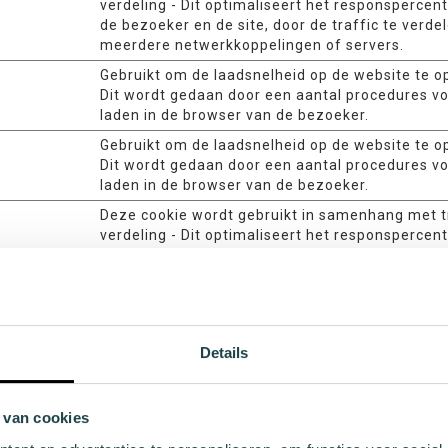
verdeling - Dit optimaliseert het responspercen
de bezoeker en de site, door de traffic te verde
meerdere netwerkkoppelingen of servers.
Gebruikt om de laadsnelheid op de website te o
Dit wordt gedaan door een aantal procedures voo
laden in de browser van de bezoeker.
Gebruikt om de laadsnelheid op de website te o
Dit wordt gedaan door een aantal procedures voo
laden in de browser van de bezoeker.
Deze cookie wordt gebruikt in samenhang met t
verdeling - Dit optimaliseert het responspercen
de bezoeker en de site, door de traffic te verde
meerdere netwerkkoppelingen of servers.
Deze cookie is nodig voor de cachefunctie. Een
gebruikt door de website om de reactietijd tuss
bezoeker en de website te optimaliseren. De ca
Details
meestal opgeslagen in de browser van de bezoe
Noodzakelijk voor de functionaliteit van de cha
van de website.
 van cookies
Bepaalt het apparaat dat wordt gebruikt om to