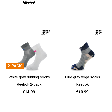
€23.97
Add to cart
Add to cart
White gray running socks
Blue gray yoga socks
Reebok 2-pack
Reebok
€14.99
€10.99
37 - 39
40 - 42
43 - 45
37 - 39
40 - 42
43 - 45
Add to cart
Add to cart