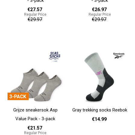
- 3-pack
- 3-pack
€27.57
€26.97
Regular Price
Regular Price
€29.97
€29.97
Add to cart
Add to cart
Grijze sneakersok Asp
Gray trekking socks Reebok
Value Pack - 3-pack
€14.99
€21.57
Regular Price
37 - 39
40 - 42
43 - 45