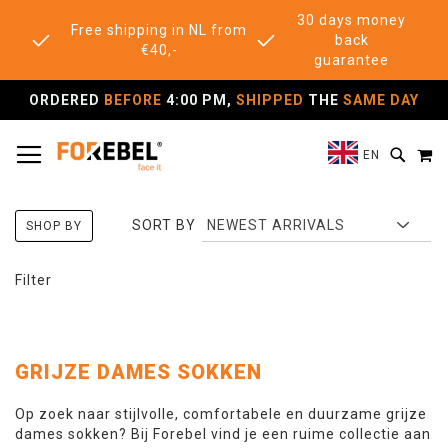
30 days money
Free shipping in NL from
back
€40,-
guarantee
ORDERED
BEFORE
4:00 PM,
SHIPPED
THE
SAME DAY
TOGGLE NAV
M
SEAR
EN
SORT BY
SHOP BY
Filter
GRIJZE DAMES SOKKEN
Op zoek naar stijlvolle, comfortabele en duurzame grijze
dames sokken? Bij Forebel vind je een ruime collectie aan