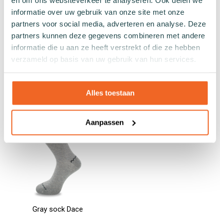
informatie over uw gebruik van onze site met onze
Gray sneaker sock Asp
Gray sock Porgy
partners voor social media, adverteren en analyse. Deze
€7.99
€9.99
partners kunnen deze gegevens combineren met andere
informatie die u aan ze heeft verstrekt of die ze hebben
36 - 40
41 - 46
36 - 40
41 - 46
verzameld op basis van uw gebruik van hun services.
Add to cart
Add to cart
Alles toestaan
Aanpassen
Gray sock Dace