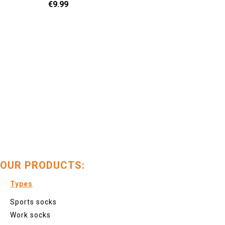
€9.99
36 - 40
41 - 46
Add to cart
OUR PRODUCTS:
Types
Sports socks
Work socks