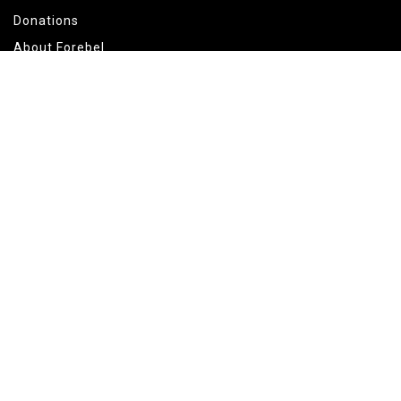
Donations
About Forebel
Blogs
Disclaimer
Technical Workwear Socks
Login B2B
Terms and conditions
|
Privacy
|
Cookies
|
Dutch (NL)
© 1996 - 2024 - Star Sock B.V.