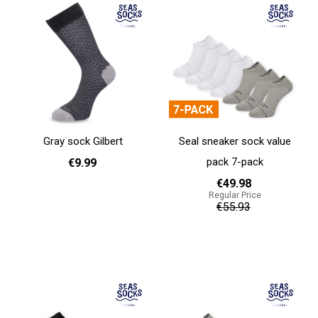
Gray sock Gilbert
Seal sneaker sock value
pack 7-pack
€9.99
€49.98
Regular Price
36 - 40
41 - 46
€55.93
Add to cart
Add to cart