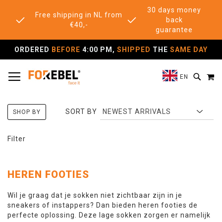
30 days money
Free shipping in NL from
back
€40,-
guarantee
ORDERED
BEFORE
4:00 PM,
SHIPPED
THE
SAME DAY
TOGGLE NAV
M
SEAR
EN
SORT BY
SHOP BY
Filter
HEREN FOOTIES
Wil je graag dat je sokken niet zichtbaar zijn in je
sneakers of instappers? Dan bieden heren footies de
perfecte oplossing. Deze lage sokken zorgen er namelijk