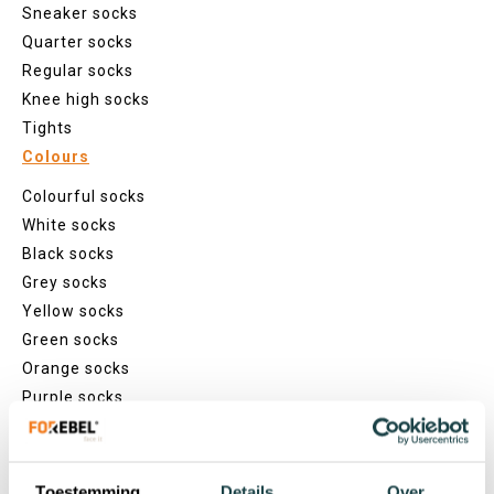
Sneaker socks
Quarter socks
Regular socks
Knee high socks
Tights
Colours
Colourful socks
White socks
Black socks
Grey socks
Yellow socks
Green socks
Orange socks
Purple socks
Pink socks
Red socks
Beige socks
Toestemming
Details
Over