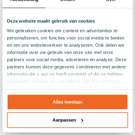
Blue socks
Brown socks
Themes
Deze website maakt gebruik van cookies
We gebruiken cookies om content en advertenties te
Christmas
personaliseren, om functies voor social media te bieden
Holland
en om ons websiteverkeer te analyseren. Ook delen we
Hobby
informatie over uw gebruik van onze site met onze
Food and drinks
partners voor social media, adverteren en analyse. Deze
Nature
partners kunnen deze gegevens combineren met andere
Animals
informatie die u aan ze heeft verstrekt of die ze hebben
verzameld op basis van uw gebruik van hun services.
Specifications
Cotton socks
Alles toestaan
Seaweed socks
Recycled socks
Aanpassen
Fishing net socks
Seamless socks