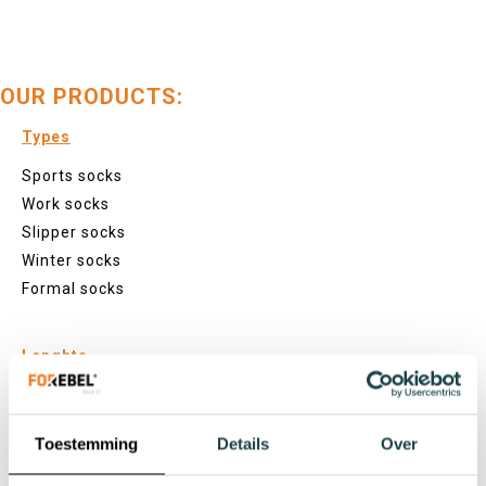
OUR PRODUCTS:
Types
Sports socks
Work socks
Slipper socks
Winter socks
Formal socks
Lenghts
Footies
Sneaker socks
Toestemming
Details
Over
Quarter socks
Regular socks