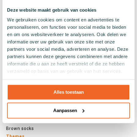
Knee high socks
Deze website maakt gebruik van cookies
Tights
We gebruiken cookies om content en advertenties te
Colours
personaliseren, om functies voor social media te bieden
Colourful socks
en om ons websiteverkeer te analyseren. Ook delen we
White socks
informatie over uw gebruik van onze site met onze
partners voor social media, adverteren en analyse. Deze
Black socks
partners kunnen deze gegevens combineren met andere
Grey socks
informatie die u aan ze heeft verstrekt of die ze hebben
Yellow socks
verzameld op basis van uw gebruik van hun services.
Green socks
Orange socks
Purple socks
Alles toestaan
Pink socks
Red socks
Aanpassen
Beige socks
Blue socks
Brown socks
Themes