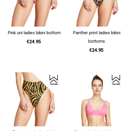
Pink uni ladies bikini bottom
Panther print ladies bikini
bottoms
€24.95
€24.95
S
M
L
Add to cart
S
L
Add to cart