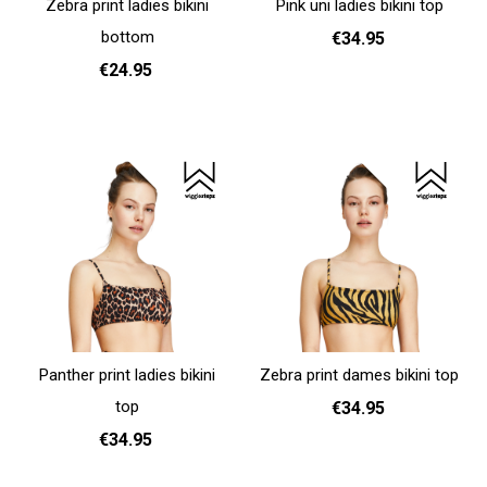
Zebra print ladies bikini
Pink uni ladies bikini top
bottom
€34.95
€24.95
S
M
L
Add to cart
S
M
L
Add to cart
Panther print ladies bikini
Zebra print dames bikini top
top
€34.95
€34.95
S
M
L
Add to cart