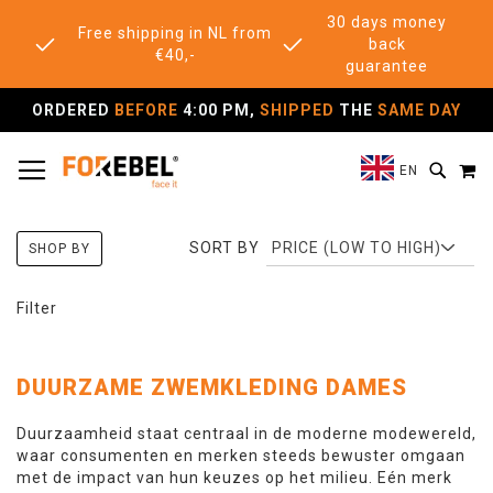
30 days money
Free shipping in NL from
back
€40,-
guarantee
ORDERED
BEFORE
4:00 PM,
SHIPPED
THE
SAME DAY
TOGGLE NAV
M
SEAR
EN
SORT BY
SHOP BY
Filter
DUURZAME ZWEMKLEDING DAMES
Duurzaamheid staat centraal in de moderne modewereld,
waar consumenten en merken steeds bewuster omgaan
met de impact van hun keuzes op het milieu. Eén merk