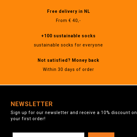
Free delivery in NL
From € 40,-
+100 sustainable socks
sustainable socks for everyone
Not satisfied? Money back
Within 30 days of order
NEWSLETTER
Sign up for our newsletter and receive a 10% discount on
your first order!