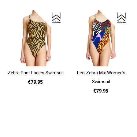
S
L
Add to cart
Zebra Print Ladies Swimsuit
Leo Zebra Mix Women's
Swimsuit
€79.95
€79.95
S
M
L
Add to cart
S
M
L
Add to cart