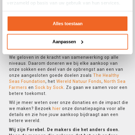
verzameld op basis van uw gebruik van hun services.
Ons krachtige motto 'Face it' benadrukt dat we de
harde feiten over onze impact op de planeet onder
ogen moeten zien en verantwoordelijkheid moeten
Alles toestaan
nemen voor onze acties. Kortom, we kunnen de feiten
niet langer negeren. Het is tijd om
verantwoordelijkheid te nemen en actie te
Aanpassen
ondernemen voor een positieve verandering die
iedereen ten goede komt.
We geloven in de kracht van samenwerking op alle
niveaus. Daarom doneren we bij elke aankoop van
onze sokken een deel van de opbrengst aan een van
onze aangesloten goede doelen zoals
The Healthy
Seas Foundation
, het
Wereld Natuur Fonds
,
North Sea
Farmers
en
Sock by Sock
. Zo gaan we samen voor een
betere toekomst.
Wil je meer weten over onze donaties en de impact die
we maken? Bezoek
hier
onze donatiepagina voor alle
details en zie hoe jouw aankoop bijdraagt aan een
betere wereld.
Wij zijn Forebel. De makers die het anders doen.