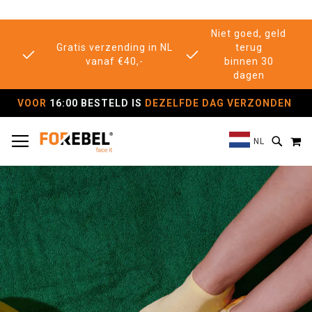
Niet goed, geld
Gratis verzending in NL
terug
vanaf €40,-
binnen 30
dagen
VOOR
16:00 BESTELD IS
DEZELFDE DAG VERZONDEN
TOGGLE NAV
M
SEAR
NL