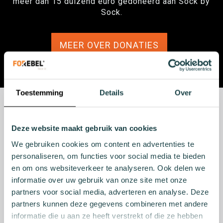
meer dan 15 duizend euro gedoneerd aan Sock by
Sock.
MEER OVER DONATIES
Toestemming
Details
Over
ONS VERHAAL
Deze website maakt gebruik van cookies
Wij zijn Forebel. Wij geloven dat het beter kan. Dat het
We gebruiken cookies om content en advertenties te
beter moet.
personaliseren, om functies voor social media te bieden
We zijn gedreven door onze passie voor duurzaamheid
en om ons websiteverkeer te analyseren. Ook delen we
en vastberadenheid om een positieve impact op het
milieu te maken. Daarom maken wij sokken, zoals
informatie over uw gebruik van onze site met onze
Seas Socks by Forebel
, van milieuvriendelijke
partners voor social media, adverteren en analyse. Deze
materialen en hergebruikt afval. Onze missie is om het
partners kunnen deze gegevens combineren met andere
milieu te beschermen en bij te dragen aan een meer
informatie die u aan ze heeft verstrekt of die ze hebben
duurzame toekomst.