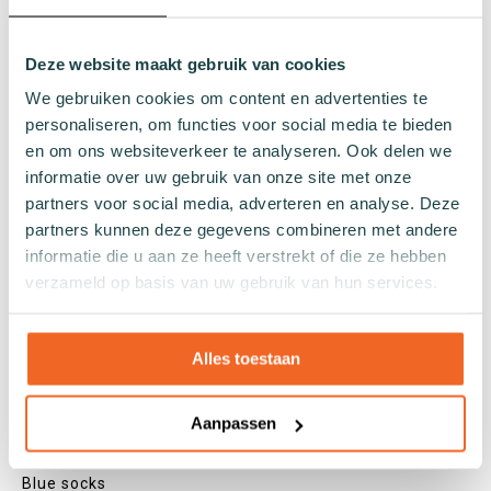
Quarter socks
Regular socks
Deze website maakt gebruik van cookies
Knee high socks
We gebruiken cookies om content en advertenties te
Tights
personaliseren, om functies voor social media te bieden
Colours
en om ons websiteverkeer te analyseren. Ook delen we
Colourful socks
informatie over uw gebruik van onze site met onze
White socks
partners voor social media, adverteren en analyse. Deze
Black socks
partners kunnen deze gegevens combineren met andere
informatie die u aan ze heeft verstrekt of die ze hebben
Grey socks
verzameld op basis van uw gebruik van hun services.
Yellow socks
Green socks
Orange socks
Alles toestaan
Purple socks
Pink socks
Aanpassen
Red socks
Beige socks
Blue socks