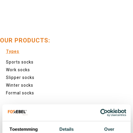
OUR PRODUCTS:
Types
Sports socks
Work socks
Slipper socks
Winter socks
Formal socks
Lenghts
Footies
Toestemming
Details
Over
Sneaker socks