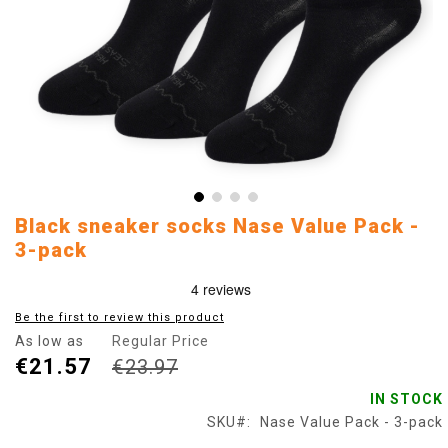
Skip
Black sneaker socks Nase Value Pack -
to
3-pack
the
beginning
of
Be the first to review this product
the
images
As low as
Regular Price
gallery
€21.57
€23.97
IN STOCK
SKU
Nase Value Pack - 3-pack