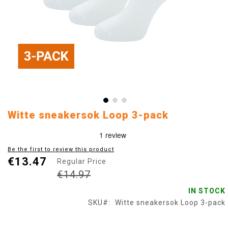
Skip
Witte sneakersok Loop 3-pack
to
the
beginning
Be the first to review this product
of
€13.47
Regular Price
the
images
€14.97
gallery
IN STOCK
SKU
Witte sneakersok Loop 3-pack