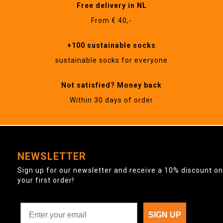
Free delivery in NL
From € 40,-
+100 sustainable socks
sustainable socks for everyone
Not satisfied? Money back
Within 30 days of order
NEWSLETTER
Sign up for our newsletter and receive a 10% discount on
your first order!
SIGN UP