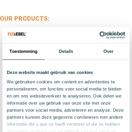
OUR PRODUCTS:
Types
Sports socks
Work socks
Toestemming
Details
Over
Slipper socks
Winter socks
Formal socks
Deze website maakt gebruik van cookies
We gebruiken cookies om content en advertenties te
personaliseren, om functies voor social media te bieden
Lenghts
en om ons websiteverkeer te analyseren. Ook delen we
Footies
informatie over uw gebruik van onze site met onze
Sneaker socks
partners voor social media, adverteren en analyse. Deze
Quarter socks
partners kunnen deze gegevens combineren met andere
Regular socks
informatie die u aan ze heeft verstrekt of die ze hebben
Knee high socks
verzameld op basis van uw gebruik van hun services.