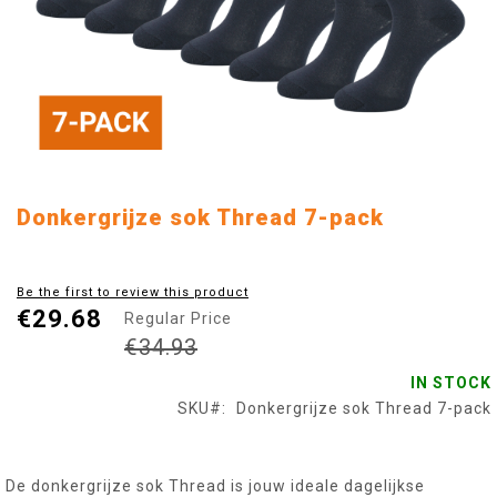
Skip
Donkergrijze sok Thread 7-pack
to
the
beginning
Be the first to review this product
of
€29.68
Regular Price
the
images
€34.93
gallery
IN STOCK
SKU
Donkergrijze sok Thread 7-pack
De donkergrijze sok Thread is jouw ideale dagelijkse