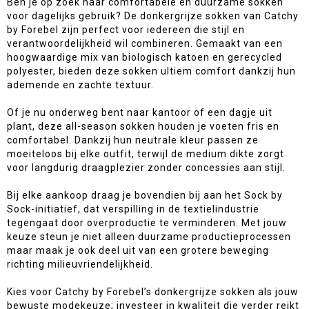
Ben je op zoek naar comfortabele en duurzame sokken
voor dagelijks gebruik? De donkergrijze sokken van Catchy
by Forebel zijn perfect voor iedereen die stijl en
verantwoordelijkheid wil combineren. Gemaakt van een
hoogwaardige mix van biologisch katoen en gerecycled
polyester, bieden deze sokken ultiem comfort dankzij hun
ademende en zachte textuur.
Of je nu onderweg bent naar kantoor of een dagje uit
plant, deze all-season sokken houden je voeten fris en
comfortabel. Dankzij hun neutrale kleur passen ze
moeiteloos bij elke outfit, terwijl de medium dikte zorgt
voor langdurig draagplezier zonder concessies aan stijl.
Bij elke aankoop draag je bovendien bij aan het Sock by
Sock-initiatief, dat verspilling in de textielindustrie
tegengaat door overproductie te verminderen. Met jouw
keuze steun je niet alleen duurzame productieprocessen
maar maak je ook deel uit van een grotere beweging
richting milieuvriendelijkheid.
Kies voor Catchy by Forebel’s donkergrijze sokken als jouw
bewuste modekeuze; investeer in kwaliteit die verder reikt