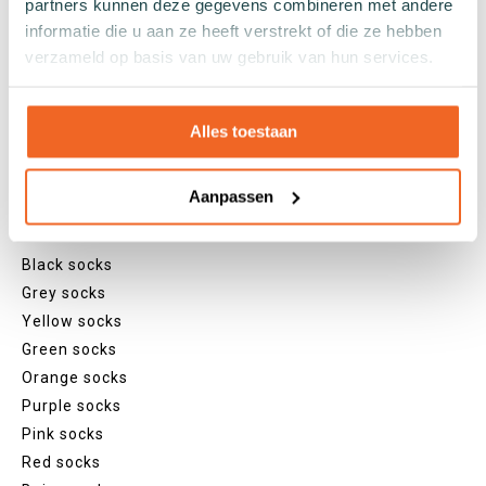
Footies
partners kunnen deze gegevens combineren met andere
Sneaker socks
informatie die u aan ze heeft verstrekt of die ze hebben
verzameld op basis van uw gebruik van hun services.
Quarter socks
Regular socks
Knee high socks
Alles toestaan
Tights
Colours
Aanpassen
Colourful socks
White socks
Black socks
Grey socks
Yellow socks
Green socks
Orange socks
Purple socks
Pink socks
Red socks