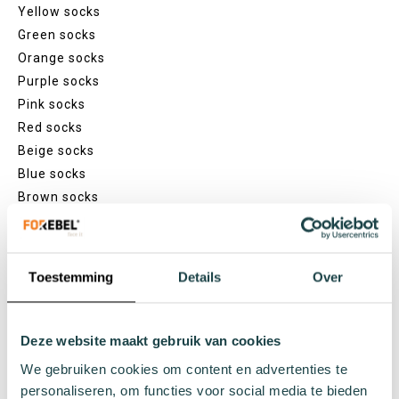
Yellow socks
Green socks
Orange socks
Purple socks
Pink socks
Red socks
Beige socks
Blue socks
Brown socks
Themes
Christmas
Holland
Toestemming
Details
Over
Hobby
Food and drinks
Deze website maakt gebruik van cookies
Nature
Animals
We gebruiken cookies om content en advertenties te
personaliseren, om functies voor social media te bieden