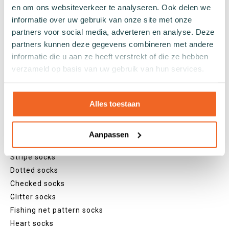
en om ons websiteverkeer te analyseren. Ook delen we
Specifications
informatie over uw gebruik van onze site met onze
partners voor social media, adverteren en analyse. Deze
Cotton socks
partners kunnen deze gegevens combineren met andere
Seaweed socks
informatie die u aan ze heeft verstrekt of die ze hebben
Recycled socks
verzameld op basis van uw gebruik van hun services.
Fishing net socks
Seamless socks
Patterns
Alles toestaan
Plain socks
Colourful socks
Aanpassen
Print socks
Stripe socks
Dotted socks
Checked socks
Glitter socks
Fishing net pattern socks
Heart socks