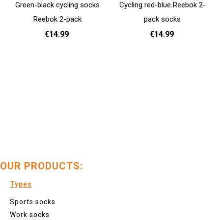
Green-black cycling socks
Cycling red-blue Reebok 2-
Reebok 2-pack
pack socks
€14.99
€14.99
37 - 39
40 - 42
43 - 45
37 - 39
40 - 42
43 - 45
Add to cart
Add to cart
OUR PRODUCTS:
Types
Sports socks
Work socks