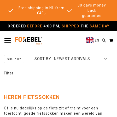
30 days money
Free shipping in NL from
back
€40,-
guarantee
ORDERED
BEFORE
4:00 PM,
SHIPPED
THE
SAME DAY
TOGGLE NAV
M
SEAR
EN
SORT BY
SHOP BY
Filter
HEREN FIETSSOKKEN
Of je nu dagelijks op de fiets zit of traint voor een
toertocht, goede fietssokken maken een wereld van