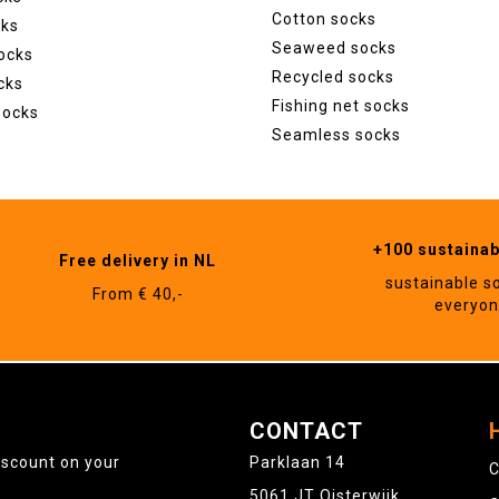
Cotton socks
cks
Seaweed socks
ocks
Recycled socks
cks
Fishing net socks
socks
Seamless socks
+100 sustaina
Free delivery in NL
sustainable s
From € 40,-
everyo
CONTACT
iscount on your
Parklaan 14
C
5061 JT Oisterwijk