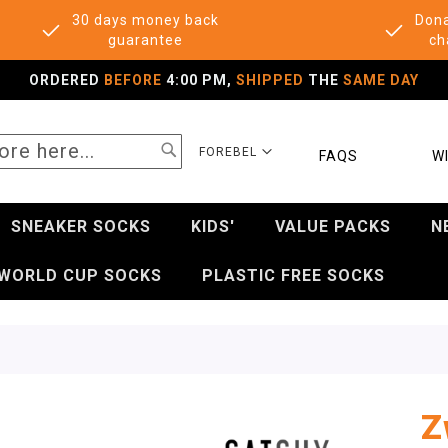
30 days money back
Dona
guarantee
ch
ORDERED
BEFORE
4:00 PM,
SHIPPED
THE
SAME DAY
SEARCH
SELECT
FOREBEL
FAQS
WI
STORE
SNEAKER SOCKS
KIDS'
VALUE PACKS
N
WORLD CUP SOCKS
PLASTIC FREE SOCKS
Z