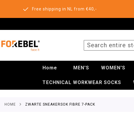
Free shipping in NL from €40,-
SEARCH
Home
MEN'S
WOMEN'S
TECHNICAL WORKWEAR SOCKS
HOME
ZWARTE SNEAKERSOK FIBRE 7-PACK
Skip
to
the