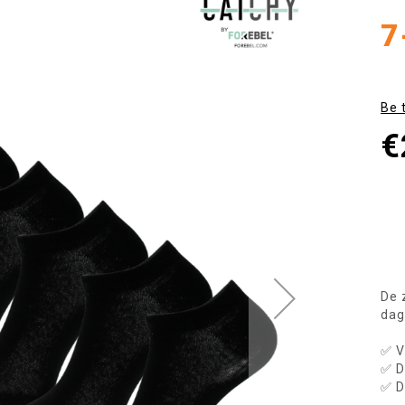
7
Be 
€
De 
dag
✅ V
✅ D
✅ D