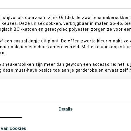
 stijlvol als duurzaam zijn? Ontdek de zwarte sneakersokken
keuzes. Deze unisex sokken, verkrijgbaar in maten 36-46, bi
gisch BCI-katoen en gerecycled polyester, zorgen ze voor e
 of een casual dagje uit plant. De effen zwarte kleur maakt ze
maar ook aan een duurzamere wereld. Met elke aankoop steun j
rie.
ze sneakersokken zijn meer dan gewoon een accessoire; het is j
 deze must-have basics toe aan je garderobe en ervaar zelf h
Details
 van cookies