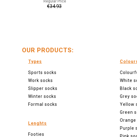
Regular Price
€34.93
OUR PRODUCTS:
Types
Colour
Sports socks
Colourf
Work socks
White s
Slipper socks
Black s
Winter socks
Grey so
Formal socks
Yellow 
Green s
Orange
Lenghts
Purple 
Footies
Pink so