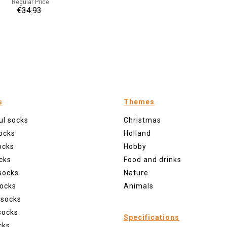
Regular Price
€34.93
s
Themes
ul socks
Christmas
ocks
Holland
ocks
Hobby
cks
Food and drinks
socks
Nature
ocks
Animals
 socks
socks
Specifications
cks