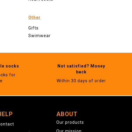
Other
Gifts
Swimwear
ble socks
Not satisfied? Money
back
ocks for
ne
Within 30 days of order
HELP
ABOUT
Our products
ontact
Our mission