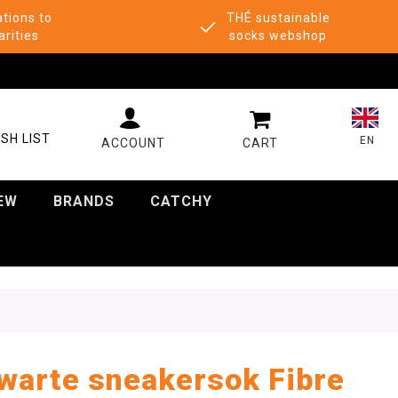
tions to
THÉ sustainable
arities
socks webshop
MY CART
SH LIST
EN
EW
BRANDS
CATCHY
warte sneakersok Fibre