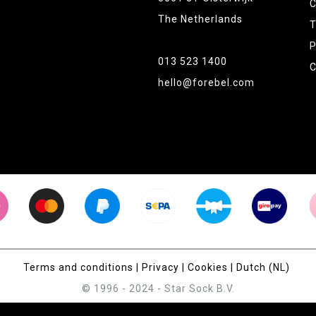
C
The Netherlands
T
P
013 523 1400
C
hello@forebel.com
Terms and conditions
|
Privacy
|
Cookies
|
Dutch (NL)
© 1996 - 2024 - Star Sock B.V.