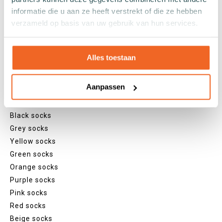
Sneaker socks
informatie die u aan ze heeft verstrekt of die ze hebben
Quarter socks
verzameld op basis van uw gebruik van hun services.
Regular socks
Knee high socks
Alles toestaan
Tights
Colours
Aanpassen
Colourful socks
White socks
Black socks
Grey socks
Yellow socks
Green socks
Orange socks
Purple socks
Pink socks
Red socks
Beige socks