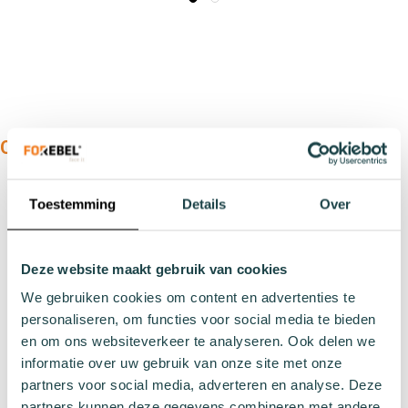
OUR PRODUCTS:
Types
Toestemming
Details
Over
Sports socks
Work socks
Slipper socks
Deze website maakt gebruik van cookies
Winter socks
We gebruiken cookies om content en advertenties te
Formal socks
personaliseren, om functies voor social media te bieden
en om ons websiteverkeer te analyseren. Ook delen we
informatie over uw gebruik van onze site met onze
Lenghts
partners voor social media, adverteren en analyse. Deze
Footies
partners kunnen deze gegevens combineren met andere