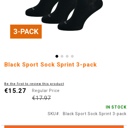
Skip
Black Sport Sock Sprint 3-pack
to
the
beginning
Be the first to review this product
of
€15.27
Regular Price
the
images
€17.97
gallery
IN STOCK
SKU
Black Sport Sock Sprint 3-pack