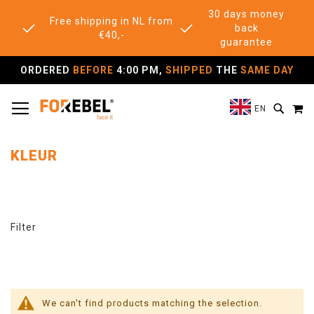
30 days money
Free shipping in NL from
back
€40,-
guarantee
ORDERED
BEFORE
4:00 PM,
SHIPPED
THE
SAME DAY
TOGGLE NAV
M
SEAR
EN
KLEUR
Filter
We can't find products matching the selection.