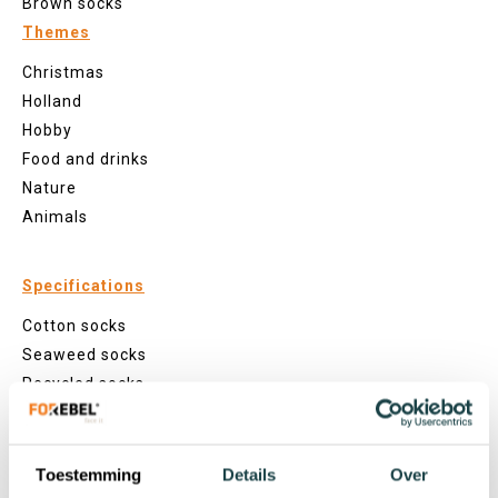
Brown socks
Themes
Christmas
Holland
Hobby
Food and drinks
Nature
Animals
Specifications
Cotton socks
Seaweed socks
Recycled socks
Fishing net socks
Seamless socks
Patterns
Toestemming
Details
Over