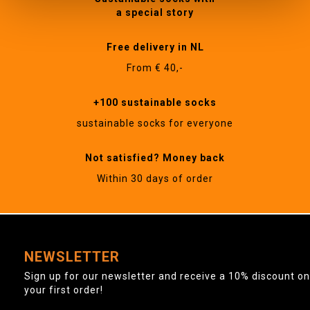
a special story
Free delivery in NL
From € 40,-
+100 sustainable socks
sustainable socks for everyone
Not satisfied? Money back
Within 30 days of order
NEWSLETTER
Sign up for our newsletter and receive a 10% discount on
your first order!