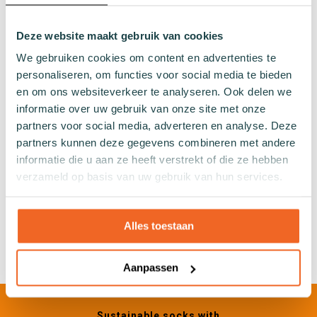
Plain socks
Colourful socks
Deze website maakt gebruik van cookies
Print socks
We gebruiken cookies om content en advertenties te
Stripe socks
personaliseren, om functies voor social media te bieden
Dotted socks
en om ons websiteverkeer te analyseren. Ook delen we
Checked socks
informatie over uw gebruik van onze site met onze
Glitter socks
partners voor social media, adverteren en analyse. Deze
Fishing net pattern socks
partners kunnen deze gegevens combineren met andere
Heart socks
informatie die u aan ze heeft verstrekt of die ze hebben
verzameld op basis van uw gebruik van hun services.
Other
Gifts
Alles toestaan
Swimwear
Aanpassen
Sustainable socks with