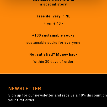
a special story
Free delivery in NL
From € 40,-
+100 sustainable socks
sustainable socks for everyone
Not satisfied? Money back
Within 30 days of order
NEWSLETTER
Sign up for our newsletter and receive a 10% discount on
your first order!