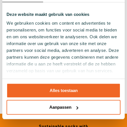
Plain socks
Colourful socks
Deze website maakt gebruik van cookies
Print socks
We gebruiken cookies om content en advertenties te
Stripe socks
personaliseren, om functies voor social media te bieden
Dotted socks
en om ons websiteverkeer te analyseren. Ook delen we
Checked socks
informatie over uw gebruik van onze site met onze
Glitter socks
partners voor social media, adverteren en analyse. Deze
Fishing net pattern socks
partners kunnen deze gegevens combineren met andere
Heart socks
informatie die u aan ze heeft verstrekt of die ze hebben
verzameld op basis van uw gebruik van hun services.
Other
Gifts
Alles toestaan
Swimwear
Aanpassen
Sustainable socks with