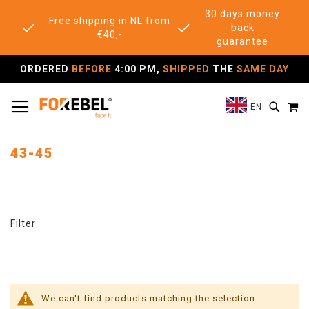
30 days money
Free shipping in NL from
back
€40,-
guarantee
ORDERED
BEFORE
4:00 PM,
SHIPPED
THE
SAME DAY
TOGGLE NAV
M
SEAR
EN
43-45
Filter
We can't find products matching the selection.