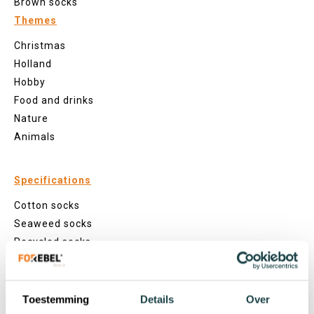
Brown socks
Themes
Christmas
Holland
Hobby
Food and drinks
Nature
Animals
Specifications
Cotton socks
Seaweed socks
Recycled socks
Fishing net socks
Seamless socks
Patterns
Toestemming
Details
Over