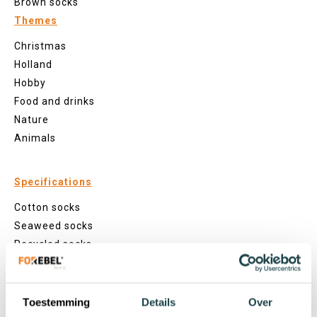
Brown socks
Themes
Christmas
Holland
Hobby
Food and drinks
Nature
Animals
Specifications
Cotton socks
Seaweed socks
Recycled socks
Fishing net socks
Seamless socks
Patterns
Toestemming
Details
Over