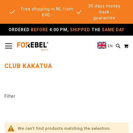
30 days money
Free shipping in NL from
back
€40,-
guarantee
ORDERED
BEFORE
4:00 PM,
SHIPPED
THE
SAME DAY
TOGGLE NAV
M
SEAR
EN
CLUB KAKATUA
Filter
We can't find products matching the selection.