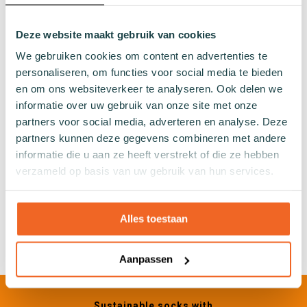
Plain socks
Colourful socks
Deze website maakt gebruik van cookies
Print socks
We gebruiken cookies om content en advertenties te
Stripe socks
personaliseren, om functies voor social media te bieden
Dotted socks
en om ons websiteverkeer te analyseren. Ook delen we
Checked socks
informatie over uw gebruik van onze site met onze
Glitter socks
partners voor social media, adverteren en analyse. Deze
Fishing net pattern socks
partners kunnen deze gegevens combineren met andere
Heart socks
informatie die u aan ze heeft verstrekt of die ze hebben
verzameld op basis van uw gebruik van hun services.
Other
Gifts
Alles toestaan
Swimwear
Aanpassen
Sustainable socks with