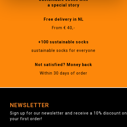
a special story
Free delivery in NL
From € 40,-
+100 sustainable socks
sustainable socks for everyone
Not satisfied? Money back
Within 30 days of order
NEWSLETTER
Sign up for our newsletter and receive a 10% discount on
your first order!