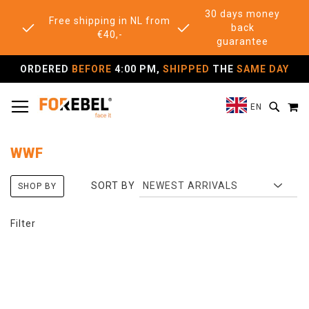
30 days money
Free shipping in NL from
back
€40,-
guarantee
ORDERED
BEFORE
4:00 PM,
SHIPPED
THE
SAME DAY
TOGGLE NAV
M
SEAR
EN
WWF
SORT BY
SHOP BY
Filter