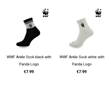
WWF Ankle Sock black with
WWF Ankle Sock white with
Panda Logo
Panda Logo
€7.99
€7.99
41 - 46
35-40
41 - 46
35-40
Add to cart
Add to cart