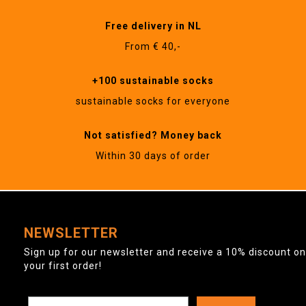
Free delivery in NL
From € 40,-
+100 sustainable socks
sustainable socks for everyone
Not satisfied? Money back
Within 30 days of order
NEWSLETTER
Sign up for our newsletter and receive a 10% discount on
your first order!