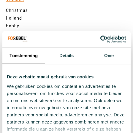
Christmas
Holland
Hobby
Food and drinks
Nature
Animals
Toestemming
Details
Over
Specifications
Deze website maakt gebruik van cookies
Cotton socks
Seaweed socks
We gebruiken cookies om content en advertenties te
personaliseren, om functies voor social media te bieden
Recycled socks
en om ons websiteverkeer te analyseren. Ook delen we
Fishing net socks
informatie over uw gebruik van onze site met onze
Seamless socks
partners voor social media, adverteren en analyse. Deze
Patterns
partners kunnen deze gegevens combineren met andere
Plain socks
informatie die u aan ze heeft verstrekt of die ze hebben