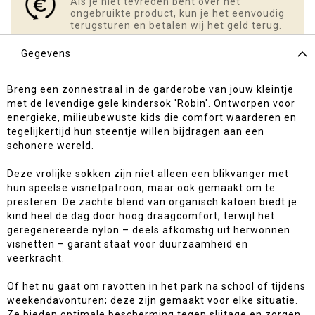
Als je niet tevreden bent over het
ongebruikte product, kun je het eenvoudig
terugsturen en betalen wij het geld terug.
Gegevens
Breng een zonnestraal in de garderobe van jouw kleintje
met de levendige gele kindersok 'Robin'. Ontworpen voor
energieke, milieubewuste kids die comfort waarderen en
tegelijkertijd hun steentje willen bijdragen aan een
schonere wereld.
Deze vrolijke sokken zijn niet alleen een blikvanger met
hun speelse visnetpatroon, maar ook gemaakt om te
presteren. De zachte blend van organisch katoen biedt je
kind heel de dag door hoog draagcomfort, terwijl het
geregenereerde nylon – deels afkomstig uit herwonnen
visnetten – garant staat voor duurzaamheid en
veerkracht.
Of het nu gaat om ravotten in het park na school of tijdens
weekendavonturen; deze zijn gemaakt voor elke situatie.
Ze bieden optimale bescherming tegen slijtage en zorgen