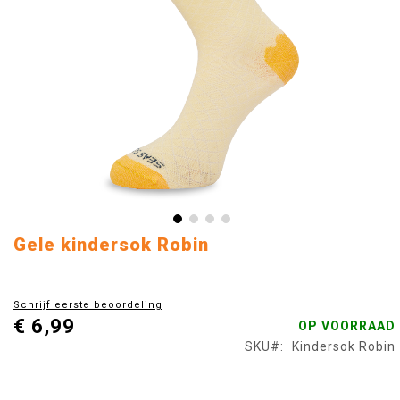
Ga
Gele kindersok Robin
naar
het
begin
Schrijf eerste beoordeling
van
€ 6,99
OP VOORRAAD
de
afbeeldingen-
SKU
Kindersok Robin
gallerij