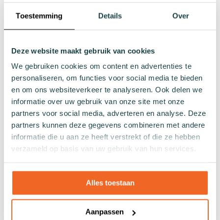
Lengtes
Toestemming
Details
Over
Footies
Sneakersokken
Deze website maakt gebruik van cookies
Quarter sokken
Normale sokken
We gebruiken cookies om content en advertenties te
Kniekousen
personaliseren, om functies voor social media te bieden
en om ons websiteverkeer te analyseren. Ook delen we
Panty's
informatie over uw gebruik van onze site met onze
Kleuren
partners voor social media, adverteren en analyse. Deze
Veel kleurige sokken
partners kunnen deze gegevens combineren met andere
Witte sokken
informatie die u aan ze heeft verstrekt of die ze hebben
Zwarte sokken
verzameld op basis van uw gebruik van hun services.
Grijze sokken
Gele sokken
Alles toestaan
Groene sokken
Oranje sokken
Paarse sokken
Aanpassen